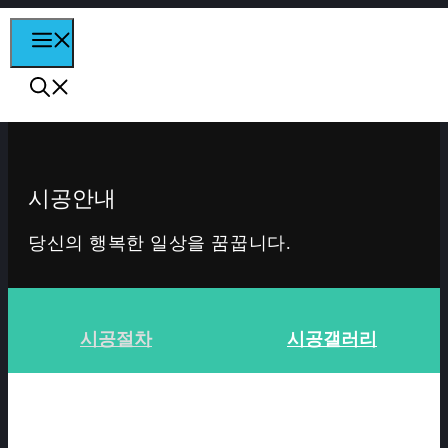
컨텐츠로
MENU
건너뛰기
시공안내
당신의 행복한 일상을 꿈꿉니다.
시공절차
시공갤러리