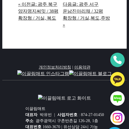
« 이전글: 광주 북구
다음글: 광주 서구
양자명지써밋 / 38평
운남진아리채 / 32평
확장형 / 거실, 복도
확장형 / 거실,복도,주방
»
개인정보처리방침
|
이용약관
이끌림매트
대표자
박유빈 |
사업자번호
: 874-27-01450
주소
광주광역시 구촌반촌길 126-28, 1층
대표번호
1660-3670 | 유선상담 24시 가능