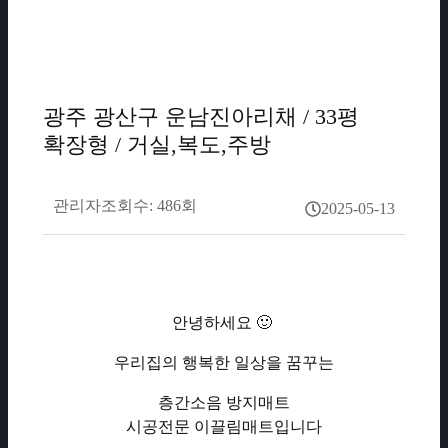
광주 광산구 운남진아리채 / 33평
확장형 / 거실,복도,주방
관리자
조회수: 486회
2025-05-13
안녕하세요 🙂
우리집의 행복한 일상을 꿈꾸는
층간소음 방지매트
시공전문 이끌림매트입니다