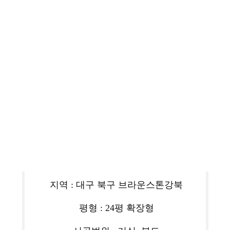
안녕하세요
우리집의 행복한 일상을 꿈꾸는
층간소음 방지매트 시공전문 이끌림매트입니다
대구 브라운스톤강북 아파트에서
이끌림 TPU매트를 구매하신 고객님의 시공사진입니다♥
지역 : 대구 북구 브라운스톤강북
평형 : 24평 확장형