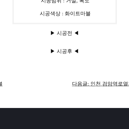
시공범위 : 거실, 복도
시공색상 : 화이트마블
▶ 시공전 ◀
▶ 시공후 ◀
블
다음글: 인천 검암역로열파