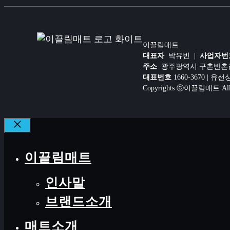
이끌림매트
대표자
박유빈 |
사업자번
주소
광주광역시 구촌반촌길 1
대표번호
1660-3670 | 유
Copyrights ⓒ이끌림매트 All ri
CLOSE
이끌림매트
인사말
브랜드소개
매트소개