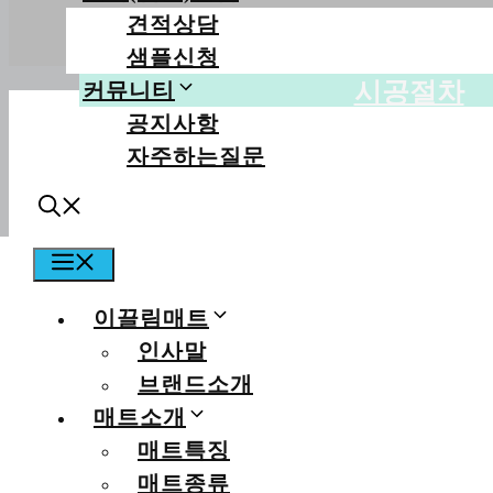
견적상담
샘플신청
시공절차
커뮤니티
공지사항
자주하는질문
MENU
이끌림매트
인사말
대구 브라운스톤강북 / 2
브랜드소개
매트소개
매트특징
관리자
조회수: 507회
매트종류