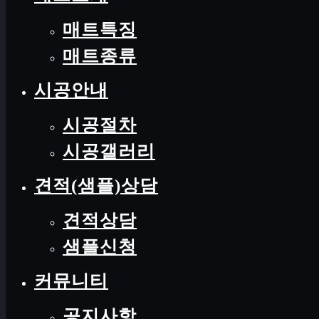
매트특징
매트종류
시공안내
시공절차
시공갤러리
견적(샘플)상담
견적상담
샘플신청
커뮤니티
공지사항