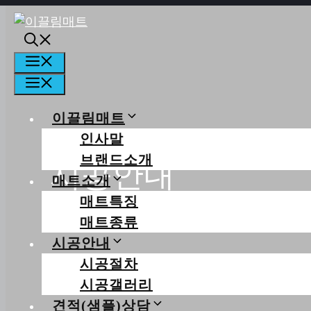
컨텐츠로
건너뛰기
메뉴
메뉴
이끌림매트
인사말
브랜드소개
시공안내
매트소개
매트특징
당신의 행복한 일상을 꿈꿉니다
매트종류
시공안내
시공절차
시공갤러리
견적(샘플)상담