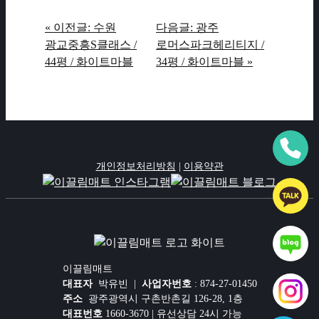
« 이전글: 수원
다음글: 광주
광교중흥S클래스 /
로머스파크헤리티지 /
44평 / 화이트마블
34평 / 화이트마블 »
개인정보처리방침
|
이용약관
이끌림매트
대표자
박유빈 |
사업자번호
: 874-27-01450
주소
광주광역시 구촌반촌길 126-28, 1층
대표번호
1660-3670 | 유선상담 24시 가능