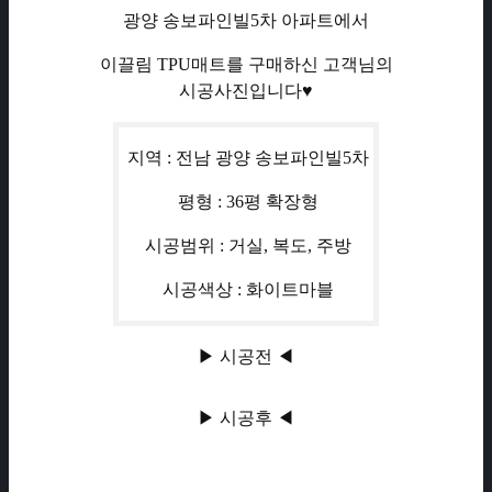
광양 송보파인빌5차 아파트에서
이끌림 TPU매트를 구매하신 고객님의
시공사진입니다♥
지역 : 전남 광양 송보파인빌5차
평형 : 36평 확장형
시공범위 : 거실, 복도, 주방
시공색상 : 화이트마블
▶ 시공전 ◀
▶ 시공후 ◀