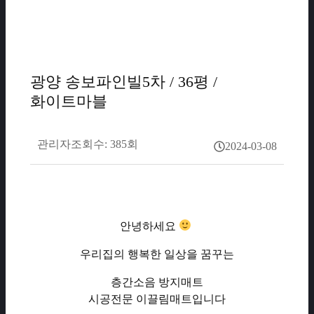
광양 송보파인빌5차 / 36평 /
화이트마블
관리자
조회수: 385회
2024-03-08
안녕하세요
우리집의 행복한 일상을 꿈꾸는
층간소음 방지매트
시공전문 이끌림매트입니다