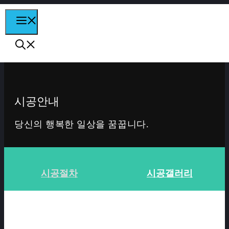
컨텐츠로
MENU
건너뛰기
시공안내
당신의 행복한 일상을 꿈꿉니다.
시공절차
시공갤러리