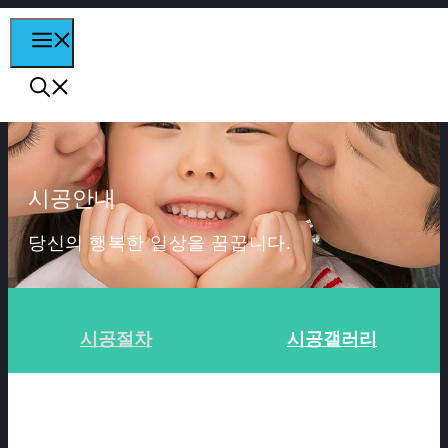
컨텐츠로
MENU
건너뛰기
시공안내
당신의 행복한 일상을 꿈꿉니다.
시공절차
시공갤러리