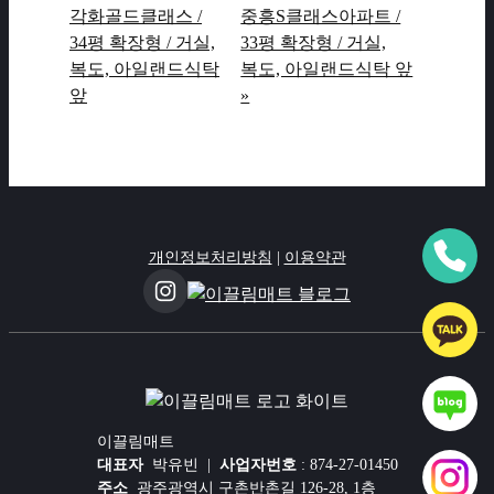
각화골드클래스 /
중흥S클래스아파트 /
34평 확장형 / 거실,
33평 확장형 / 거실,
복도, 아일랜드식탁
복도, 아일랜드식탁 앞
앞
»
개인정보처리방침
|
이용약관
이끌림매트
대표자
박유빈 |
사업자번호
: 874-27-01450
주소
광주광역시 구촌반촌길 126-28, 1층