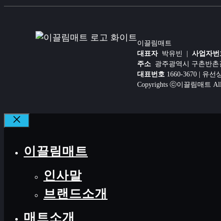
이끌림매트
대표자
박유빈 |
사업자번
주소
광주광역시 구촌반촌길 1
대표번호
1660-3670 | 유
Copyrights ⓒ이끌림매트 All ri
CLOSE
이끌림매트
인사말
브랜드소개
매트소개