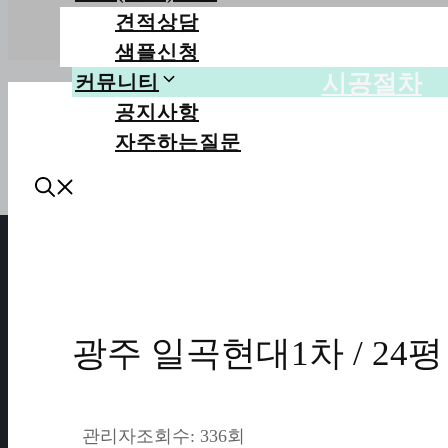
견적상담
샘플신청
시공절차
커뮤니티
공지사항
자주하는질문
광주 일곡현대1차 / 24평
관리자
조회수: 336회