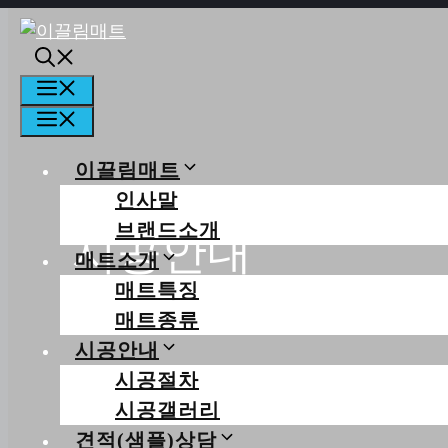
컨텐츠로
건너뛰기
메뉴
메뉴
이끌림매트
인사말
브랜드소개
시공안내
매트소개
매트특징
당신의 행복한 일상을 꿈꿉니다
매트종류
시공안내
시공절차
시공갤러리
견적(샘플)상담