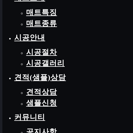
매트특징
매트종류
시공안내
시공절차
시공갤러리
견적(샘플)상담
견적상담
샘플신청
커뮤니티
공지사항