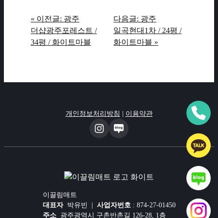
« 이전글: 광주
다음글: 광주
더샵광주포레스트 /
일곡현대1차 / 24평 /
34평 / 화이트마블
화이트마블 »
개인정보처리방침
|
이용약관
이끌림매트
대표자
박유빈 |
사업자번호
: 874-27-01450
주소
광주광역시 구촌반촌길 126-28, 1층