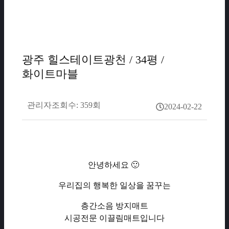
광주 힐스테이트광천 / 34평 /
화이트마블
관리자
조회수: 359회
2024-02-22
안녕하세요 🙂
우리집의 행복한 일상을 꿈꾸는
층간소음 방지매트
시공전문 이끌림매트입니다