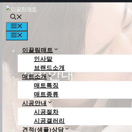
컨텐츠로
건너뛰기
메뉴
메뉴
이끌림매트
인사말
브랜드소개
시공안내
매트소개
매트특징
당신의 행복한 일상을 꿈꿉니다
매트종류
시공안내
시공절차
시공갤러리
견적(샘플)상담