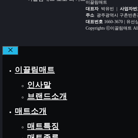
이끌림매트
대표자
박유빈 |
사업자번
주소
광주광역시 구촌반촌길 1
대표번호
1660-3670 | 유
Copyrights ⓒ이끌림매트 All ri
CLOSE
이끌림매트
인사말
브랜드소개
매트소개
매트특징
매트종류