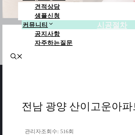
견적상담
샘플신청
시공절차
커뮤니티
공지사항
자주하는질문
전남 광양 산이고운아파트 
관리자
조회수: 516회