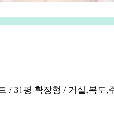
/ 31평 확장형 / 거실,복도,