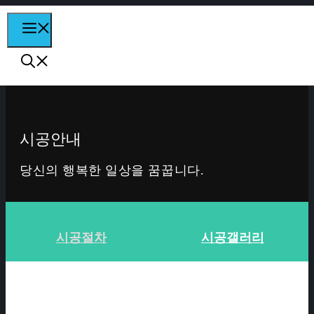
컨텐츠로
MENU
건너뛰기
시공안내
당신의 행복한 일상을 꿈꿉니다.
시공절차
시공갤러리