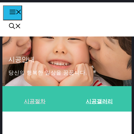
컨텐츠로
MENU
건너뛰기
시공안내
당신의 행복한 일상을 꿈꿉니다.
시공절차
시공갤러리