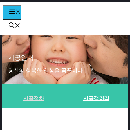
컨텐츠로
MENU
건너뛰기
시공안내
당신의 행복한 일상을 꿈꿉니다.
시공절차
시공갤러리