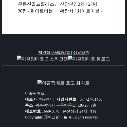
무등산골드클래스 /
신창부영3차 / 27평
30평 / 화이트마블
확장형 / 화이트마블 »
개인정보처리방침
|
이용약관
이끌림매트
대표자
박유빈 |
사업자번호
: 874-27-01450
주소
광주광역시 구촌반촌길 126-28, 1층
대표번호
1660-3670 | 유선상담 24시 가능
Copyrights ⓒ이끌림매트 All rights reserved.