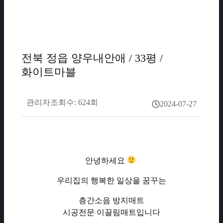
전북 정읍 양우내안애 / 33평 /
화이트마블
관리자
조회수: 624회
2024-07-27
안녕하세요
우리집의 행복한 일상을 꿈꾸는
층간소음 방지매트
시공전문 이끌림매트입니다