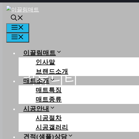
컨텐츠로
건너뛰기
메뉴
메뉴
이끌림매트
인사말
브랜드소개
커뮤니티
매트소개
매트특징
당신의 행복한 일상을 꿈꿉니다
매트종류
시공안내
시공절차
시공갤러리
견적(샘플)상담