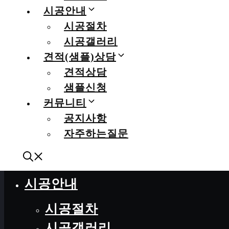
시공안내
CLOSE
시공절차
시공갤러리
이끌림매트
견적(샘플)상담
인사말
견적상담
샘플신청
브랜드소개
커뮤니티
매트소개
공지사항
자주하는질문
매트특징
매트종류
시공안내
시공절차
시공갤러리