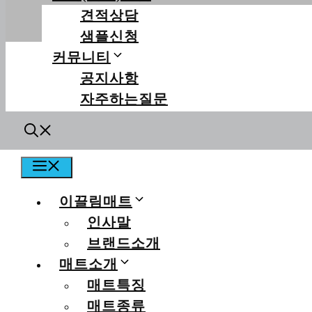
견적상담
샘플신청
커뮤니티
공지사항
자주하는질문
개인정보처리방침
|
이용약관
MENU
이끌림매트
인사말
이끌림매트
대표자
박유빈 |
사업자번
브랜드소개
주소
광주광역시 구촌반촌길 1
매트소개
대표번호
1660-3670 | 유
Copyrights ⓒ이끌림매트 All ri
매트특징
매트종류